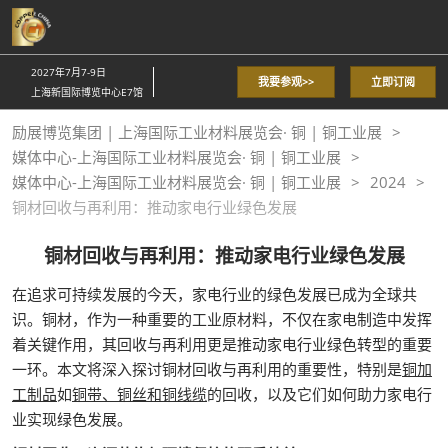
直
接
跳
2027年7月7-9日
我要参观>>
立即订阅
转
上海新国际博览中心E7馆
至
励展博览集团 | 上海国际工业材料展览会· 铜 | 铜工业展
内
媒体中心-上海国际工业材料展览会· 铜 | 铜工业展
容
媒体中心-上海国际工业材料展览会· 铜 | 铜工业展
2024
铜材回收与再利用：推动家电行业绿色发展
铜材回收与再利用：推动家电行业绿色发展
在追求可持续发展的今天，家电行业的绿色发展已成为全球共
识。铜材，作为一种重要的工业原材料，不仅在家电制造中发挥
着关键作用，其回收与再利用更是推动家电行业绿色转型的重要
一环。本文将深入探讨铜材回收与再利用的重要性，特别是
铜加
工制品
如
铜带、铜丝和铜线缆
的回收，以及它们如何助力家电行
业实现绿色发展。