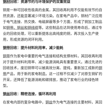
铜材
回收：资源节约与环境保护的双重效益
铜是一种可回收性极高的金属，其回收再利用不仅能有效节约自
然资源，还能显著减少环境污染。在家电产品中，铜材广泛应用
于电气连接、热交换、电磁屏蔽等多个方面，形成了铜加工制品
如
铜带、铜丝和铜线缆
等。这些制品在达到使用寿命后，通过专
业的回收处理，可以重新提炼出高纯度的铜，再次投入生产使
用，形成资源的闭环利用。
铜带
回收：提升材料利用率，减少能耗
铜带
作为家电中重要的电气连接和结构支撑材料，其回收再利用
对于提升材料利用率、减少能源消耗具有重要意义。通过先进的
回收技术，废旧铜带可以被高效分离、提纯，重新加工成新的
铜
带
产品，用于新的家电制造。这一过程不仅减少了对原生铜矿的
开采，还降低了能源消耗和碳排放，推动了家电行业的绿色转
型。
铜丝
回收：精密连接，循环再利用
在家电内部的复杂电路中，
铜丝
作为电气连接的主要材料，其回