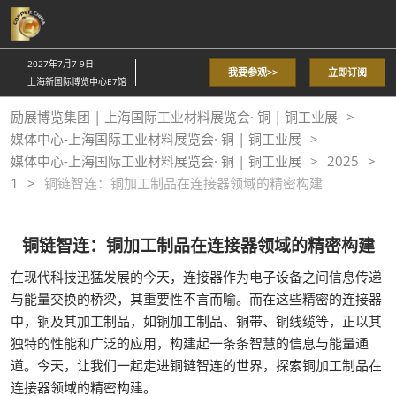
直
接
跳
2027年7月7-9日
我要参观>>
立即订阅
转
上海新国际博览中心E7馆
至
励展博览集团 | 上海国际工业材料展览会· 铜 | 铜工业展
内
媒体中心-上海国际工业材料展览会· 铜 | 铜工业展
容
媒体中心-上海国际工业材料展览会· 铜 | 铜工业展
2025
1
铜链智连：铜加工制品在连接器领域的精密构建
铜链智连：铜加工制品在连接器领域的精密构建
在现代科技迅猛发展的今天，连接器作为电子设备之间信息传递
与能量交换的桥梁，其重要性不言而喻。而在这些精密的连接器
中，铜及其加工制品，如铜加工制品、铜带、铜线缆等，正以其
独特的性能和广泛的应用，构建起一条条智慧的信息与能量通
道。今天，让我们一起走进铜链智连的世界，探索铜加工制品在
连接器领域的精密构建。