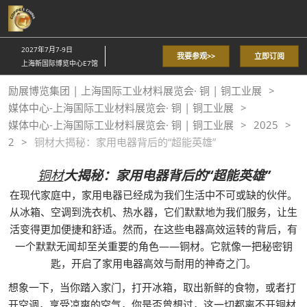
直
接
跳
2027年7月7-9日
我要参观>>
立即订阅
转
上海新国际博览中心E7馆
至
励展博览集团 | 上海国际工业材料展览会· 铜 | 铜工业展
内
媒体中心-上海国际工业材料展览会· 铜 | 铜工业展
容
媒体中心-上海国际工业材料展览会· 铜 | 铜工业展
2025
2
铜材大揭秘：家用电器背后的“超能英雄”
铜材
大揭秘：家用电器背后的“超能英雄”
在现代家庭中，家用电器已经成为我们生活中不可或缺的伙伴。
从冰箱、空调到洗衣机、热水器，它们默默地为我们服务，让生
活变得更加便捷和舒适。然而，在这些电器高效运转的背后，有
一个默默无闻却至关重要的角色——铜材。它就像一把秘密钥
匙，开启了家用电器高效与耐用的神奇之门。
想象一下，当你踏入家门，打开冰箱，取出新鲜的食物，或者打
开空调，享受凉爽的空气，你是否曾想过，这一切都离不开
铜材