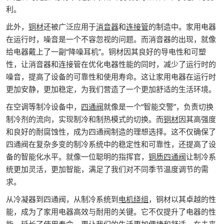
利。
此外，
铜材
还被广泛应用于
消音器
和
连接管
的制造中。家用电器
在运行时，噪音是一个不容忽视的问题。而消音器的出现，就像
给电器戴上了一副“降噪耳机”。铜材因其良好的导电性和可塑
性，让消音器和连接管在优化电器性能的同时，减少了运行时的
噪音，提高了设备的可靠性和使用寿命。这让家用电器在运行时
更加安静，更加稳定，为我们营造了一个更加舒适的生活环境。
在空调等制冷设备中，
四通阀
就像是一个“智能交警”，负责切换
制冷剂的流向，实现制冷和制热模式的切换。而
铜材
因其高强度
和良好的耐腐蚀性，成为四通阀制造的理想选择。这不仅确保了
四通阀在复杂多变的制冷系统中的稳定性和可靠性，还提高了设
备的智能化水平。就像一位聪明的指挥官，
铜质四通阀
让制冷系
统更加灵活，更加智能，满足了我们对不同季节温度调节的需
求。
从冷凝器到四通阀，从制冷系统到
电机绕组
，铜材以其卓越的性
能，成为了家用电器高效与耐用的关键。它不仅提升了电器的性