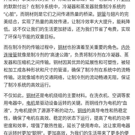
的默默付出？在制冷系统中，冷凝器和蒸发器就像制冷系统的
“心脏”，而铜材则是它们之间传递热量的桥梁。
铜管
与翅片的完
美结合，实现了热量的高效传递，让制冷效率大大提升，能耗降
低。这不仅让我们的生活更加舒适，还为我们节省了电费，实现
了环保与节能的双重目标。
而在制冷剂的传输过程中，
铜材
也扮演着至关重要的角色。
内外
连接管
就像是制冷剂的“高速公路”，负责将制冷剂在冷凝器、蒸
发器和压缩机之间传输。铜材因其优异的延展性和可塑性，被轻
松加工成各种形状和尺寸的管道，确保了制冷剂在系统中的流畅
传输。这就像城市的交通网络，让制冷剂的流动畅通无阻，保证
了制冷系统的高效运行。
不仅如此，
铜材
还是电机绕组的主要材料。在洗衣机、空调等家
用电器中，
电机
是驱动设备运转的关键。而铜线作为电机的“血
液”，为电机提供了源源不断的动力。
铜线
的高导电性和热稳定
性，确保了电机在高效、稳定的状态下运行，提高了电机的功率
密度和效率，增强了散热性能，延长了使用寿命。这让家用电器
在运转时更加“聪明”，更加高效，为我们的生活带来了更多的便