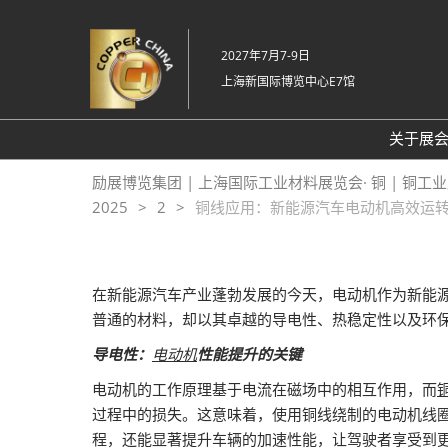
直
接
2027年7月7-9日
跳
上海新国际博览中心E7馆
转
至
内
关于展
容
关
励展博览集团 | 上海国际工业材料展览会· 铜 | 铜工
2025
2
铜线应用：新能源汽车电动机高效运
20
常
在新能源汽车产业蓬勃发展的今天，电动机作为新能源
普通的材料，却以其卓越的导电性、热稳定性以及环
导电性：
电动机
性能提升的关键
电动机的工作原理基于电流在磁场中的相互作用，而
过程中的损失。这意味着，使用铜线绕制的电动机线
程，还能显著提升车辆的加速性能，让驾驶者享受到