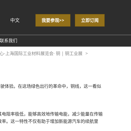
中文
我要参观>>
立即订阅
sh
联系我们
心-上海国际工业材料展览会· 铜 | 铜工业展
& Data
驾驶体验。在这场绿色出行的革命中，铜线，这一看似
。
其电阻率极低，能够高效地传输电能，减少能量在传输
效率。这一特性不仅有助于增加新能源汽车的续航里