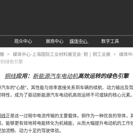
中文
Engli
会
观众中心
展商中心
媒体中心
数字工具
于展会
观众增值服务
行业资讯动态
励展通
业展
媒体中心-上海国际工业材料展览会· 铜 | 铜工业展
媒体中
转的绿色引擎
25年展后报告
TAP特邀买家
RX Digital 
见问题解答
铜线
应用：
新能源汽车电动机
高效运转的绿色引擎
汽车的“心脏”，其性能与效率直接关系到车辆的续航、动力输出及
保特性，成为了驱动新能源汽车电动机高效运转不可或缺的核心元素
铜线
正是这一过程中电流传输的主要载体。铜作为一种优良的导体，
圈，能够更有效地将电能转化为机械能，从而大幅提升电动机的工作
更加流畅、动力十足的驾驶体验。