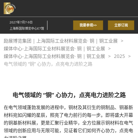
直
接
跳
2027年7月7-9日
我要参观>>
立即订阅
转
上海新国际博览中心E7馆
至
励展博览集团 | 上海国际工业材料展览会· 铜 | 铜工业展
内
媒体中心-上海国际工业材料展览会· 铜 | 铜工业展
容
媒体中心-上海国际工业材料展览会· 铜 | 铜工业展
2025
电气领域的 “铜” 心协力，点亮电力进阶之路
电气领域的 “铜” 心协力，点亮电力进阶之路
在电气领域蓬勃发展的进程中，铜材及其衍生的铜制品、铜基新
材料宛如闪耀的星辰，照亮了电力前行的每一步。即将盛大开幕
的铜基新材料展，更是汇聚行业精华，全方位展示铜材料在电气
领域的创新应用与无限可能，见证着它们如何齐心协力，点亮电