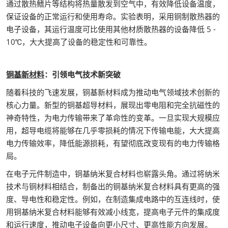
通过散热鳍片等结构将热量散发到空气中，有效降低设备温度，
保证设备的正常运行和使用寿命。实验表明，采用铜制散热器的
电子设备，其运行温度可比使用其他材质散热器的设备降低 5 -
10℃，大大提高了设备的稳定性和可靠性。
铜基新材料
：引领电气技术新突破
随着科技的飞速发展，铜基新材料成为推动电气领域技术创新的
核心力量。新型的铜基超导材料，展现出零电阻和完全抗磁性的
神奇特性，为电力传输带来了革命性的变革。一旦实现大规模应
用，超导电缆将能够在几乎零损耗的情况下传输电能，大大提高
电力传输效率，降低能源损耗，有望彻底改变现有的电力传输格
局。
在电子元件制造中，铜基纳米复合材料也崭露头角。通过将纳米
技术与铜材料相结合，制备出的铜基纳米复合材料具有更高的强
度、导电性和稳定性。例如，在制造集成电路中的互连线时，使
用铜基纳米复合材料能够有效减小线宽，提高电子元件的集成度
和运行速度，推动电子设备向更小尺寸、更高性能方向发展。