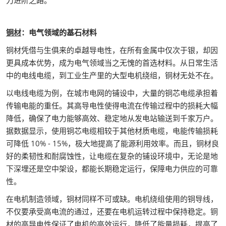
力进阶之路。
铜材
：电气领域的基石材料
铜材凭借与生俱来的卓越导电性，在所有金属中仅次于银，却因
更具成本优势，成为电气领域当之无愧的首选材料。从日常生活
中的电线电缆，到工业生产里的大型电机绕组，铜材无处不在。
以电线电缆为例，在城市电网的铺设中，大量的铜芯电缆承担着
传输电能的重任。其高导电性使得电流在传输过程中的损耗大幅
降低，确保了电力能够高效、稳定地从发电站输送到千家万户。
据数据显示，使用铜芯电缆相较于其他材质电缆，电能传输损耗
可降低 10% - 15%，极大地提高了能源利用效率。而且，铜材良
好的柔韧性和耐腐蚀性，让电缆在复杂的铺设环境中，无论是地
下深埋还是空中架设，都能长期稳定运行，保障电力供应的可靠
性。
在电机制造领域，铜材同样不可或缺。电机绕组使用的铜导线，
不仅要承受高电流的通过，还要在电机运转过程中保持稳定。铜
材的高导电性保证了电机的高效运行，降低了能量损耗，提高了