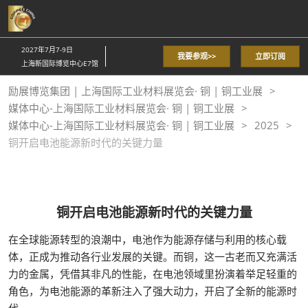
直
接
跳
2027年7月7-9日
我要参观>>
立即订阅
转
上海新国际博览中心E7馆
至
励展博览集团 | 上海国际工业材料展览会· 铜 | 铜工业展
内
媒体中心-上海国际工业材料展览会· 铜 | 铜工业展
容
媒体中心-上海国际工业材料展览会· 铜 | 铜工业展
2025
铜开启电池能源新时代的关键力量
铜开启电池能源新时代的关键力量
在全球能源转型的浪潮中，电池作为能源存储与利用的核心载
体，正成为推动各行业发展的关键。而铜，这一古老而又充满活
力的金属，凭借其非凡的性能，在电池领域里扮演着举足轻重的
角色，为电池能源的革新注入了强大动力，开启了全新的能源时