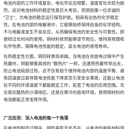
电池内部的工作环境复杂，电化学反应频繁，温度变化也较为剧
烈，这对电池材料的稳定性是巨大考验，而铜就像一位忠诚的
“卫士”，为电池的稳定运行保驾护航。铜具有出色的化学稳定
性，在电池内部的电解液中，它能够始终保持自身的化学结构，
不与电解液发生不良反应，从而确保电池的安全性与可靠性。即
使经过长时间的使用，铜材料依然能够坚守岗位，维持其物理和
化学性质，保障电池性能的稳定，延长电池的使用寿命。
在热稳定性方面，铜同样表现卓越。当电池在充放电过程中产生
热量时，铜能够像高效的 “散热片” 一样，迅速将热量传导出去，
防止电池局部过热。这不仅有助于维持电池内部的温度平衡，避
免因温度过高导致电池性能下降甚至引发安全事故，还能让电池
在不同的环境温度下都能稳定工作，拓宽了电池的应用范围。无
论是在酷热的沙漠地区，还是在寒冷的极地环境，使用铜材料的
电池都能正常发挥作用。
广泛应用：深入电池的每一个角落
在电池的制造过程中，铜的身影无处不在。从电池的电极材料到