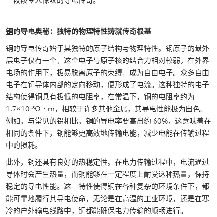
一段段令人惊叹的导电传奇。
铜
的导电奥秘：独特的物理特性铸就传奇根基
铜的导电传奇始于其独特的原子结构与物理特性。铜原子的最外
层电子仅有一个，这个电子与原子核的结合力相对较弱，在外界
电场的作用下，极易脱离原子的束缚，成为自由电子。众多自由
电子在铜导体内部的定向移动，便形成了电流。这种独特的电子
结构使得铜具有极低的电阻率，在常温下，铜的电阻率约为
1.7×10⁻⁸Ω・m，相较于许多其他金属，其导电性能极为出色。
例如，与常见的铝相比，铜的导电率要高出约 60%，这意味着在
相同的条件下，铜能够更高效地传输电能，减少电能在传输过程
中的损耗。
此外，铜还具有良好的热稳定性。在电力传输过程中，电流通过
导体时会产生热量，而铜能够在一定程度上耐受这种热量，保持
稳定的导电性能。这一特性使得铜在各种复杂的环境条件下，都
能可靠地履行其导电使命，无论是在高温的工业环境，还是在寒
冷的户外输电线路中，铜都能确保电力传输的顺畅进行。