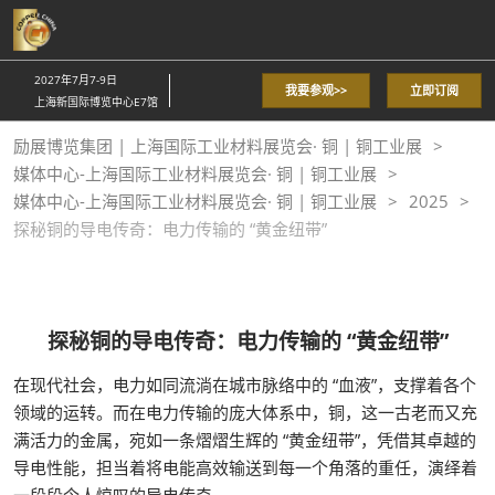
直
接
跳
2027年7月7-9日
我要参观>>
立即订阅
转
上海新国际博览中心E7馆
至
励展博览集团 | 上海国际工业材料展览会· 铜 | 铜工业展
内
媒体中心-上海国际工业材料展览会· 铜 | 铜工业展
容
媒体中心-上海国际工业材料展览会· 铜 | 铜工业展
2025
探秘铜的导电传奇：电力传输的 “黄金纽带”
探秘铜的导电传奇：电力传输的 “黄金纽带”
在现代社会，电力如同流淌在城市脉络中的 “血液”，支撑着各个
领域的运转。而在电力传输的庞大体系中，铜，这一古老而又充
满活力的金属，宛如一条熠熠生辉的 “黄金纽带”，凭借其卓越的
导电性能，担当着将电能高效输送到每一个角落的重任，演绎着