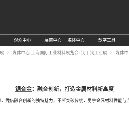
中文
Engli
会
观众中心
展商中心
媒体中心
数字工具
于展会
观众增值服务
行业资讯动态
励展通
业展
媒体中心-上海国际工业材料展览会· 铜 | 铜工业展
媒体中
25年展后报告
TAP特邀买家
RX Digital 
见问题解答
铜合金
：融合创新，打造金属材料新高度
星，凭借融合创新的独特魅力，不断突破传统，勇攀金属材料性能与