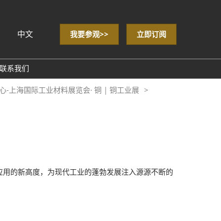
中文
我要参观>>
立即订阅
sh
联系我们
心-上海国际工业材料展览会· 铜 | 铜工业展
& Data
应用的新高度，为现代工业的蓬勃发展注入源源不断的