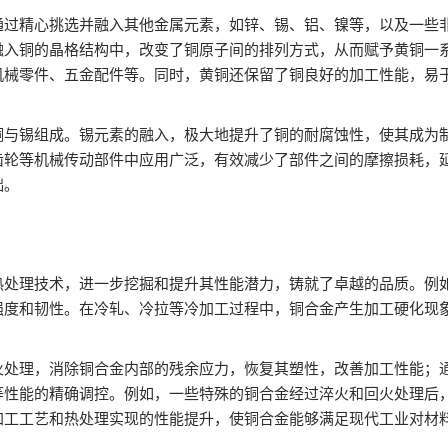
通过精心挑选并融入其他金属元素，如锌、锡、铝、镍等，以及一些
融入铜的晶格结构中，改变了铜原子间的排列方式，从而赋予黄铜一
机械零件、五金配件等。同时，黄铜还保留了铜良好的加工性能，易
铜与锡组成。锡元素的融入，极大地提升了铜的耐腐蚀性，使其成为
齿轮等机械传动部件中应用广泛，有效减少了部件之间的摩擦损耗，
础。
热处理技术，进一步挖掘和提升其性能潜力，铸就了卓越的品质。例
强度和韧性。在冷轧、冷拉等冷加工过程中，铜合金产生加工硬化现
火处理，消除铜合金内部的残余应力，恢复其塑性，改善加工性能；
等性能的精确调控。例如，一些特殊的铜合金经过淬火和回火处理后
加工工艺和热处理实现的性能提升，使铜合金能够满足现代工业对材