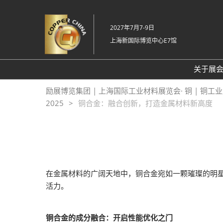
直
接
2027年7月7-9日
跳
上海新国际博览中心E7馆
转
至
内
关于展
容
关
励展博览集团 | 上海国际工业材料展览会· 铜 | 铜工
2025
铜合金：融合创新，打造金属材料新高度
20
常
在金属材料的广阔天地中，铜合金宛如一颗璀璨的明
活力。
铜合金的成分融合：开启性能优化之门