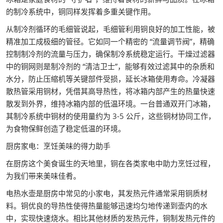
的制冷系统中，铜同样发挥着多重关键作用。
从制冷剂循环的毛细管说起，毛细管利用铜良好的加工性能，被
精准加工成极细的管径。它如同一个精密的 “流量调节阀”，精确
控制制冷剂的流量与压力，确保制冷系统稳定运行。干燥过滤器
中的铜网则是制冷剂的 “清洁卫士”，能够有效过滤其中的杂质和
水分，防止压缩机等关键部件受损，延长冰箱使用寿命。冷凝器
散热管采用铜材，凭借其高导热性，将冰箱内部产生的热量快速
散发到外界，维持冰箱内部的低温环境。一台普通双开门冰箱，
其制冷系统中铜材的使用量约为 3-5 公斤，这些铜材协同工作，
为食物保鲜创造了稳定低温的环境。
厨房家电：烹饪美味的得力助手
在厨房这个美食诞生的天地里，铜在各类家电中助力烹饪过程，
为我们带来美味佳肴。
电热水壶是厨房中常见的小家电，其发热元件通常采用铜质材
料。铜优良的导热性使得热量能够迅速均匀地传递到壶内的水
中，实现快速烧水。相比其他材质的发热元件，铜制发热元件的