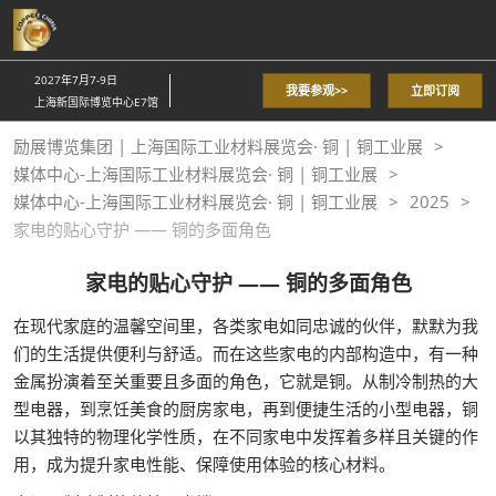
直
接
跳
2027年7月7-9日
我要参观>>
立即订阅
转
上海新国际博览中心E7馆
至
励展博览集团 | 上海国际工业材料展览会· 铜 | 铜工业展
内
媒体中心-上海国际工业材料展览会· 铜 | 铜工业展
容
媒体中心-上海国际工业材料展览会· 铜 | 铜工业展
2025
家电的贴心守护 —— 铜的多面角色
家电的贴心守护 —— 铜的多面角色
在现代家庭的温馨空间里，各类家电如同忠诚的伙伴，默默为我
们的生活提供便利与舒适。而在这些家电的内部构造中，有一种
金属扮演着至关重要且多面的角色，它就是铜。从制冷制热的大
型电器，到烹饪美食的厨房家电，再到便捷生活的小型电器，铜
以其独特的物理化学性质，在不同家电中发挥着多样且关键的作
用，成为提升家电性能、保障使用体验的核心材料。