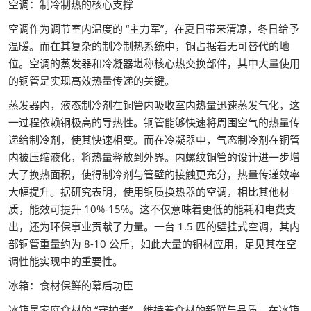
空调：制冷制热的核心支撑
空调作为调节室内温度的 “主力军”，在夏日带来清凉，冬日给予
温暖。而在其复杂的制冷制热系统中，铜占据着无可替代的地
位。空调的蒸发器和冷凝器堪称核心热交换部件，其中大量使用
的铜管是实现高效热量传递的关键。
蒸发器内，液态制冷剂在铜管内吸收室内热量迅速蒸发气化，这
一过程依赖铜极高的导热性。铜管能够快速将周围空气的热量传
递给制冷剂，使其快速相变。而在冷凝器中，气态制冷剂在铜管
内被压缩液化，将热量释放到外界。内螺纹铜管的设计进一步增
大了换热面积，使得制冷剂与管壁的接触更充分，热量传递效率
大幅提升。据研究表明，使用铜质换热器的空调，相比其他材
质，能效可提升 10%-15%。这不仅意味着更低的能耗和电费支
出，还为环保事业贡献了力量。一台 1.5 匹的壁挂式空调，其内
部铜管重量约为 8-10 公斤，如此大量的铜材应用，足见其在空
调性能实现中的重要性。
冰箱：食材保鲜的幕后功臣
冰箱是家庭食材的 “守护者”，维持着食材的新鲜与品质。在冰箱