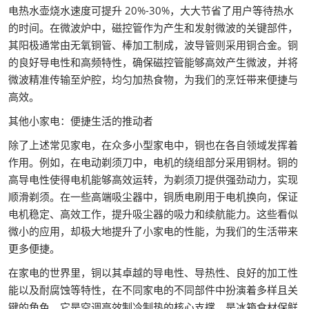
电热水壶烧水速度可提升 20%-30%，大大节省了用户等待热水
的时间。在微波炉中，磁控管作为产生和发射微波的关键部件，
其阳极通常由无氧铜管、棒加工制成，波导管则采用铜合金。铜
的良好导电性和高频特性，确保磁控管能够高效产生微波，并将
微波精准传输至炉腔，均匀加热食物，为我们的烹饪带来便捷与
高效。
其他小家电：便捷生活的推动者
除了上述常见家电，在众多小型家电中，铜也在各自领域发挥着
作用。例如，在电动剃须刀中，电机的绕组部分采用铜材。铜的
高导电性使得电机能够高效运转，为剃须刀提供强劲动力，实现
顺滑剃须。在一些高端吸尘器中，铜质电刷用于电机换向，保证
电机稳定、高效工作，提升吸尘器的吸力和续航能力。这些看似
微小的应用，却极大地提升了小家电的性能，为我们的生活带来
更多便捷。
在家电的世界里，铜以其卓越的导电性、导热性、良好的加工性
能以及耐腐蚀等特性，在不同家电的不同部件中扮演着多样且关
键的角色。它是空调高效制冷制热的核心支撑，是冰箱食材保鲜