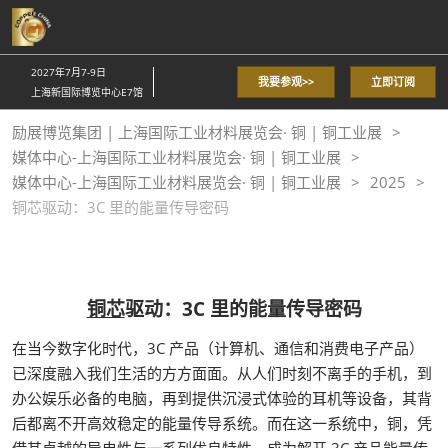
直
接
跳
2027年7月7-9日
我要参观>>
立即订阅
转
上海新国际博览中心E7馆
至
励展博览集团 | 上海国际工业材料展览会· 铜 | 铜工业展
内
媒体中心-上海国际工业材料展览会· 铜 | 铜工业展
容
媒体中心-上海国际工业材料展览会· 铜 | 铜工业展
2025
铜芯驱动：3C 里的能量传导密码
铜芯
驱动：3C 里的能量传导密码
在当今数字化时代，3C 产品（计算机、通信和消费电子产品）
已深度融入我们生活的方方面面。从人们时刻不离手的手机，到
办公娱乐必备的电脑，再到提供沉浸式体验的耳机等设备，其背
后都离不开高效稳定的能量传导系统。而在这一系统中，铜，凭