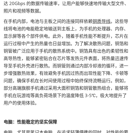
达 20Gbps 的数据传输速率，让用户能够快速地传输大型文件、
照片和视频等数据。
在手机内部，电池与主板之间的连接同样依赖
铜质导线
。这些导
线将电池的电能稳定地输送到主板上，为手机的处理器、内存、
显示屏等各个部件供电。此外，随着手机性能不断提升，芯片在
运行过程中产生的热量也日益增加。为了解决散热问题，铜箔和
铜管被广泛应用于手机的散热系统中。铜箔具有出色的柔韧性和
高导热性，能够紧密贴合在芯片等发热元件表面，将热量迅速传
导至手机外壳进行散热。而铜管则通过内部冷却液的循环，进一
步增强散热效果，有效避免手机因过热而出现性能下降、卡顿等
问题，确保手机在长时间使用过程中始终保持流畅运行。例如，
部分高端旗舰手机通过采用大面积铜箔和铜管散热组合，能够将
手机在玩游戏等高负荷场景下的温度降低 3-5℃，极大地提升了
用户的使用体验。
电脑：性能稳定的坚实保障
电脑，尤其是笔记本电脑，在追求轻薄便携的同时，对性能的要