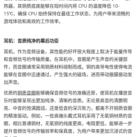
热器，其铜质底座能够在短时间内将 CPU 的温度降低 10-
15℃，确保 CPU 始终保持在最佳工作状态，为用户带来流畅的
游戏体验和高效的工作效率。
耳机：音质纯净的幕后功臣
耳机，作为音频设备，其性能的好坏很大程度上取决于能量传导
和音频信号的传输质量。在耳机中，音圈是产生声音的关键部
件，而音圈通常采用铜质材料绕制而成。铜的高导电性使得电流
能够在音圈中迅速通过，产生强大的磁场，进而带动振膜振动发
出声音。
优质的
铜质音圈
能够确保音频信号的准确还原，使耳机在播放音
乐时能够呈现出更加纯净、清晰的音质。无论是高音的清脆明
亮、中音的饱满圆润，还是低音的深沉有力，都离不开铜质音圈
的精准驱动。例如，一些高端头戴式耳机采用了无氧铜材质的音
圈，相比普通铜材，无氧铜的纯度更高，电阻更低，能够进一步
提升音频信号的传输效率和保真度，为用户带来更加沉浸式的音