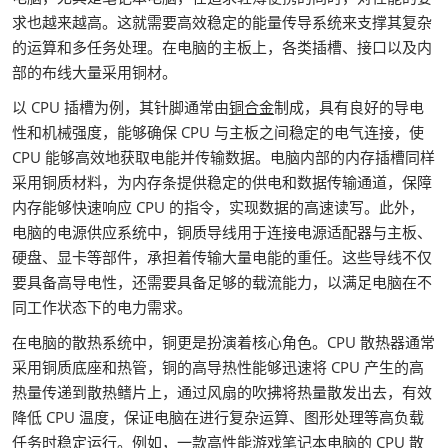
求也越来越高。这就需要高效稳定的能量传导系统来支撑其复杂
的运算和多任务处理。在电脑的主板上，各类插槽、接口以及内
部的布线大量采用铜材。
以 CPU 插槽为例，其针脚通常由
铜合金
制成，具有良好的导电
性和机械强度，能够确保 CPU 与主板之间稳定的电气连接，使
CPU 能够高效地获取电能并传输数据。电脑内部的内存插槽同样
采用铜质材料，为内存条提供稳定的供电和数据传输通道，保障
内存能够快速响应 CPU 的指令，实现数据的高速读写。此外，
电脑的电源供应系统中，铜质导线用于连接电源适配器与主板、
硬盘、显卡等部件，承担着传输大量电能的重任。这些导线不仅
要具备高导电性，还需要具备足够的载流能力，以满足电脑在不
同工作状态下的电力需求。
在电脑的散热系统中，铜更是扮演着核心角色。CPU 散热器通常
采用铜质底座和热管，铜的高导热性能够迅速将 CPU 产生的高
热量传递到散热鳍片上，通过风扇的吹拂将热量散发出去，有效
降低 CPU 温度，保证电脑在进行复杂运算、图形处理等高负载
任务时稳定运行。例如，一款高性能游戏笔记本电脑的 CPU 散