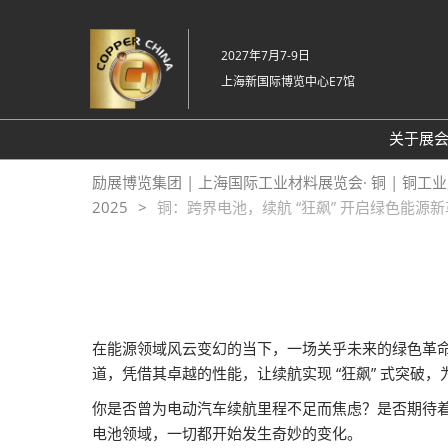
直
接
2027年7月7-9日
跳
上海新国际博览中心E7馆
转
至
内
关于展
容
关
励展博览集团 | 上海国际工业材料展览会· 铜 | 铜工
2025
铜：跨界电池，续航 “狂飙” 开启绿色能源
20
常
在能源领域风云变幻的当下，一场关乎未来的绿色革命
道，凭借其卓越的性能，让续航实现 “狂飙” 式突破
你是否曾为电动汽车续航里程不足而焦虑？是否期待
电池领域，一切都开始发生奇妙的变化。