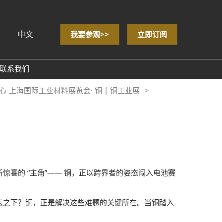
中文
我要参观>>
立即订阅
sh
联系我们
心-上海国际工业材料展览会· 铜 | 铜工业展
& Data
喜的 “主角”—— 铜，正以跨界者的姿态闯入电池赛
云之下？铜，正是解决这些难题的关键所在。当铜踏入