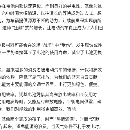
要在电池内部快速穿梭。而铜良好的导电性，就像为这
，充电时间大幅缩短，以往漫长的等待成为过去式。想
能，为车辆提供源源不断的动力，让续航里程实现前所
，这种 “狂飙” 式的增长，让电动汽车真正成为了人们日
料可能会在这场 “战争” 中 “受伤”，发生腐蚀或性
这一优势直接延长了电池的使用寿命，减少了电池更换
决，越来越多的消费者被电动汽车的便捷、环保和高效
油的依赖，降低了尾气排放，为我们的蓝天白云贡献一
电能为主要能源的交通世界里，出行更加绿色、便捷。
和分配效率。铜基电池凭借其高充放电效率和长使用寿
在用电高峰时，又能及时释放电能，平衡电网供需，确
活，我们对能源的利用将更加高效、智能。
像两个调皮的孩子，时而 “热情满满”，时而 “沉默
存起来，避免能源的浪费。当天气条件不利于发电时，