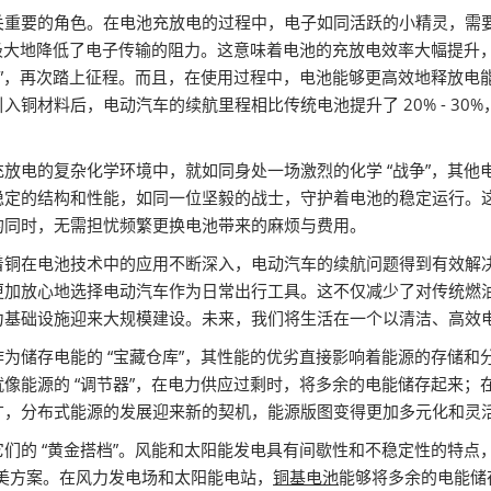
关重要的角色。在电池充放电的过程中，电子如同活跃的小精灵，需
，极大地降低了电子传输的阻力。这意味着电池的充放电效率大幅提升
活”，再次踏上征程。而且，在使用过程中，电池能够更高效地释放电
材料后，电动汽车的续航里程相比传统电池提升了 20% - 30%
电的复杂化学环境中，就如同身处一场激烈的化学 “战争”，其他电极材
稳定的结构和性能，如同一位坚毅的战士，守护着电池的稳定运行。
的同时，无需担忧频繁更换电池带来的麻烦与费用。
着铜在电池技术中的应用不断深入，电动汽车的续航问题得到有效解
更加放心地选择电动汽车作为日常出行工具。这不仅减少了对传统燃
力基础设施迎来大规模建设。未来，我们将生活在一个以清洁、高效
为储存电能的 “宝藏仓库”，其性能的优劣直接影响着能源的存储
像能源的 “调节器”，在电力供应过剩时，将多余的电能储存起来；
广，分布式能源的发展迎来新的契机，能源版图变得更加多元化和灵
的 “黄金搭档”。风能和太阳能发电具有间歇性和不稳定性的特点，就
美方案。在风力发电场和太阳能电站，
铜基电池
能够将多余的电能储