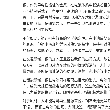
铜，作为导电性极佳的金属，在电池体系中扮演着至
些小精灵铺就了一条平坦、高速的 “电子高速公路”
象一下，只需短暂停留，你的电动汽车就能 “满血复
未有的飞跃。据研究显示，在一些新型电池设计中，引入铜
常出行的可靠选择。
不仅如此，铜还拥有较高的化学稳定性。在电池反复充放
能衰退。但铜电极却能凭借其稳定的特性，保持相对
的频率，降低了使用成本，让消费者在享受高效能源
在交通领域，铜的加入正重塑着我们的出行方式。随
所吸引。以往对电动汽车续航的担忧逐渐消散，人们
份力量，还促使加油站的布局逐步调整，充电桩等电
在储能领域，
铜基电池
同样展现出巨大的潜力。电池作
命，成为大规模储能电站的理想选择。这些储能电站就
保电力系统的稳定运行。随着铜基电池储能技术的推
对于风能、太阳能等可再生能源来说，铜基电池更是它们
不语”。而铜基电池的出现，为解决这一问题提供了完