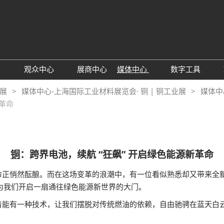
中文
Engli
会
观众中心
展商中心
媒体中心
数字工具
于展会
观众增值服务
行业资讯动态
励展通
业展
媒体中心-上海国际工业材料展览会· 铜 | 铜工业展
媒体中
新革命
25年展后报告
TAP特邀买家
RX Digital 
见问题解答
铜
：跨界电池，续航 “狂飙” 开启绿色能源新革命
正悄然酝酿。而在这场变革的浪潮中，有一位看似熟悉却又带来全新惊
，为我们开启一扇通往绿色能源新世界的大门。
着能有一种技术，让我们摆脱对传统燃油的依赖，自由驰骋在蓝天白