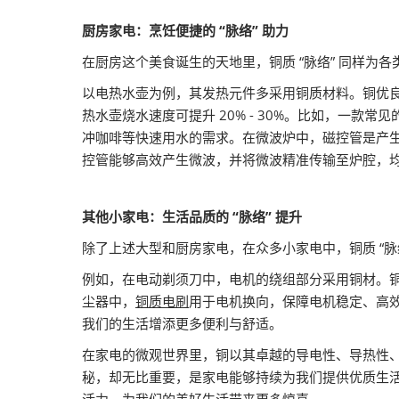
厨房家电：烹饪便捷的 “脉络” 助力
在厨房这个美食诞生的天地里，铜质 “脉络” 同样为
以电热水壶为例，其发热元件多采用铜质材料。铜优
热水壶烧水速度可提升 20% - 30%。比如，一款
冲咖啡等快速用水的需求。在微波炉中，磁控管是产
控管能够高效产生微波，并将微波精准传输至炉腔，
其他小家电：生活品质的 “脉络” 提升
除了上述大型和厨房家电，在众多小家电中，铜质 “脉
例如，在电动剃须刀中，电机的绕组部分采用铜材。
尘器中，
铜质电刷
用于电机换向，保障电机稳定、高
我们的生活增添更多便利与舒适。
在家电的微观世界里，铜以其卓越的导电性、导热性、
秘，却无比重要，是家电能够持续为我们提供优质生