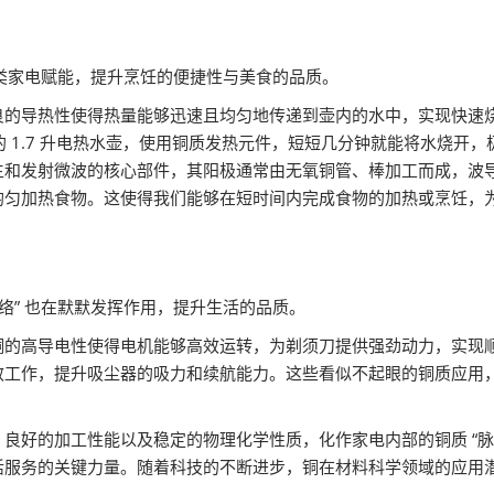
各类家电赋能，提升烹饪的便捷性与美食的品质。
良的导热性使得热量能够迅速且均匀地传递到壶内的水中，实现快速
常见的 1.7 升电热水壶，使用铜质发热元件，短短几分钟就能将水烧
生和发射微波的核心部件，其阳极通常由无氧铜管、棒加工而成，波
均匀加热食物。这使得我们能够在短时间内完成食物的加热或烹饪，
络” 也在默默发挥作用，提升生活的品质。
铜的高导电性使得电机能够高效运转，为剃须刀提供强劲动力，实现
效工作，提升吸尘器的吸力和续航能力。这些看似不起眼的铜质应用
良好的加工性能以及稳定的物理化学性质，化作家电内部的铜质 “脉
活服务的关键力量。随着科技的不断进步，铜在材料科学领域的应用