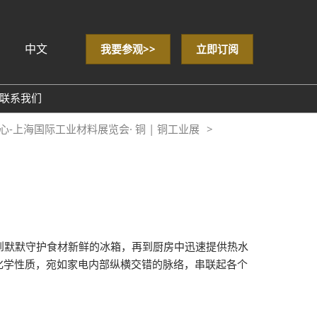
中文
我要参观>>
立即订阅
sh
联系我们
心-上海国际工业材料展览会· 铜 | 铜工业展
& Data
到默默守护食材新鲜的冰箱，再到厨房中迅速提供热水
化学性质，宛如家电内部纵横交错的脉络，串联起各个