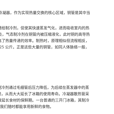
和冷凝器，作为实现热量交换的核心区域，铜管是其中当
递给制冷剂，促使其快速蒸发气化，进而吸收室内的热
凝器处，气态制冷剂在铜管内被压缩液化，此时铜的高导热
高了热量传递的效率。制热时，原理相似但流程相反，
 25 公斤。正是这些大量的铜管，如同人体脉络一般，
。
制冷剂通过毛细管后压力降低，为后续在蒸发器中的蒸
损，从而大大延长了冰箱的使用寿命。冷凝器散热管采
效延长食材的保鲜期。一台普通的三开门冰箱，其制冷
让我们随时都能享用新鲜的食物。