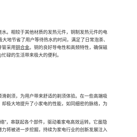
烧水。相较于其他材质的发热元件，铜制发热元件的电
开，极大地节省了用户等待热水的时间，满足了日常泡茶、
导管采用
铜合金
。铜的良好导电性和高频特性，确保磁
为忙碌的生活带来极大的便利。
顺滑剃须，为用户带来舒适的剃须体验。在一些高端吸
，却极大地提升了小家电的性能，如同细密的脉络，为
络”，串联起各个部件，驱动着家电高效运转。它虽隐
潜力将被进一步挖掘，持续为家电行业的创新发展注入