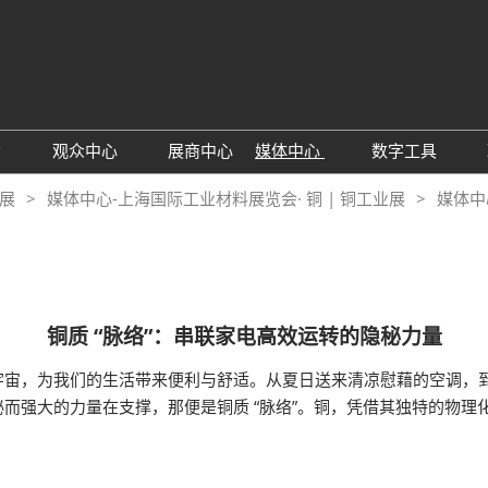
中文
Engli
会
观众中心
展商中心
媒体中心
数字工具
于展会
观众增值服务
行业资讯动态
励展通
业展
媒体中心-上海国际工业材料展览会· 铜 | 铜工业展
媒体中
25年展后报告
TAP特邀买家
RX Digital 
见问题解答
铜质 “脉络”：串联家电高效运转的隐秘力量
宇宙，为我们的生活带来便利与舒适。从夏日送来清凉慰藉的空调，
而强大的力量在支撑，那便是铜质 “脉络”。铜，凭借其独特的物理