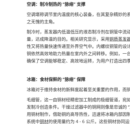
空调：制冷制热的 “脉络” 支撑
空调堪称调节室内温度的核心装备，在其复杂精妙的系
之无愧的主角。
制冷时，蒸发器内低温低压的液态制冷剂在铜管中流
量，达成降温的目的。相关研究显示，采用
铜质蒸发
性又将热量快速传递至外界空气中。内螺纹铜管的设
铜依然高效地助力热量在室内外之间转移。例如，一台 
确保了空调能够稳定、高效地运转，为用户打造出四
冰箱：食材保鲜的 “脉络” 保障
冰箱对于维持食材的新鲜度起着至关重要的作用，而铜
毛细管，这一由铜材经精密加工制成的极细管道，宛如
发制冷创造条件。干燥过滤器中的铜网则像是忠诚的 
用铜材制作，借助铜的高导热性，迅速将冰箱内部因
系统中
铜材
的使用量约为 4 - 6 公斤。这些铜材