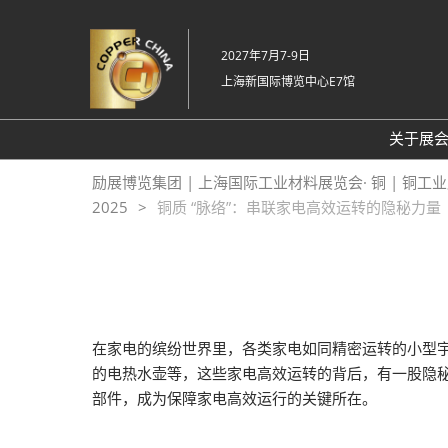
直
接
2027年7月7-9日
跳
上海新国际博览中心E7馆
转
至
内
关于展
容
关
励展博览集团 | 上海国际工业材料展览会· 铜 | 铜工
2025
铜质 “脉络”：串联家电高效运转的隐秘力量
20
常
在家电的缤纷世界里，各类家电如同精密运转的小型
的电热水壶等，这些家电高效运转的背后，有一股隐秘
部件，成为保障家电高效运行的关键所在。