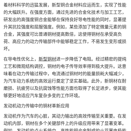
着材料科学的迅猛发展，新型铜合金材料应运而生，实现了性能
的大幅跃升。在强度方面，通过先进的合金化技术与加工工艺，
研发出的高强度铜合金能够在保持良好导电性能的同时，显著提
升其抗拉强度和屈服强度。例如，某些添加了特定微量元素的铜
合金，其强度可比普通铜材提高数倍，这使得铜材在承受高负
荷、高应力的动力传输部件中能够稳定工作，不易发生变形或损
坏。​
在导电性优化上，
新型铜材
进一步降低了电阻。经过精密的提纯
工艺和微观结构调控，铜材的电子传导效率得到极大提升。这意
味着在动力传输过程中，电流通过铜材时的能量损耗大幅减少，
为汽车动力系统的高效运行奠定了坚实基础。此外，新铜材在耐
磨损、抗疲劳以及抗腐蚀等性能方面也取得了长足进步，使其能
够更好地适应汽车复杂多变的工作环境。​
发动机动力传输中的铜材革新应用​
发动机作为汽车的心脏，其动力输出的高效传输至关重要。在发
动机内部，铜材在多个关键部件上的升级应用带来了显著变革。
例如，发动机的点火系统中，高性能铜合金制成的火花塞电极能