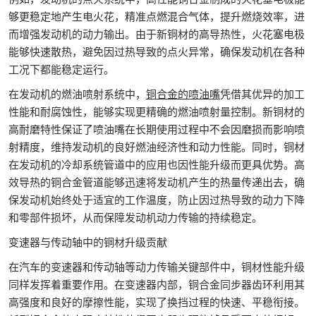
够更稳定地产生电火花，精准点燃混合气体，提升燃烧效率，进
而增强发动机的动力输出。由于新铜材的高导热性，火花塞电极
能够快速散热，避免因过热导致的点火异常，确保发动机在各种
工况下都能稳定运行。​
在发动机的燃油喷射系统中，
铜合金的喷油嘴
凭借其优异的加工
性能和耐腐蚀性，能够实现更精确的燃油喷射量控制。新铜材的
高耐磨特性保证了喷油嘴在长期使用过程中不会因磨损而影响喷
射精度，维持发动机的良好燃油经济性和动力性能。同时，铜材
在发动机的冷却系统管道中的应用也因性能升级而更具优势。高
效导热的铜合金管道能够迅速将发动机产生的热量传递出去，确
保发动机始终处于适宜的工作温度，防止因过热导致的动力下降
和零部件损坏，从而保障发动机动力传输的持续稳定。​
变速器与传动轴中的铜材升级贡献​
在汽车的变速器和传动轴等动力传输关键部件中，铜材性能升级
同样发挥着重要作用。在变速器内部，铜合金同步器齿环利用其
高强度和良好的摩擦性能，实现了换挡过程的快速、平稳衔接。