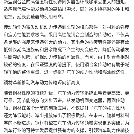
新型铜合金的高强度特性使得同步器齿环能够承受更大的扭矩，
适应现代高性能发动机的高输出需求，同时减少换挡时的冲击和
磨损，延长变速器的使用寿命。​
传动轴作为将发动机动力传递到车轮的核心部件，对材料的强度
和疲劳性能要求极高。采用高性能铜合金制造的传动轴，不仅具
备足够的强度来传递强大的动力，其出色的抗疲劳性能还能有效
抵御长期高速旋转和复杂路况下产生的交变应力，降低传动轴发
生断裂的风险，确保动力传输的可靠性。而且，由于
铜合金
相对
较轻的密度，在保证强度的前提下，使用铜合金传动轴有助于减
轻车辆的整体重量，进一步提升汽车的动力性能和燃油经济性。​
铜材革新推动汽车动力传输迈向新高度​
随着铜材性能的持续升级，汽车动力传输系统正朝着更高效、更
可靠、更节能的方向大步迈进。从发动机到变速器，再到传动
轴，铜材在各个环节的创新应用，不仅提升了汽车的动力性能，
还为降低能耗、减少排放做出了积极贡献。在未来，随着材料科
学的不断进步，铜材有望在汽车动力传输领域实现更多突破，为
汽车行业的可持续发展提供强有力的支撑，引领汽车动力传输技