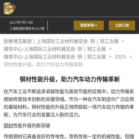
直
接
跳
2027年7月7-9日
我要参观>>
立即订阅
转
上海新国际博览中心E7馆
至
励展博览集团 | 上海国际工业材料展览会· 铜 | 铜工业展
内
媒体中心-上海国际工业材料展览会· 铜 | 铜工业展
容
媒体中心-上海国际工业材料展览会· 铜 | 铜工业展
2025
铜材性能升级，助力汽车动力传输革新
铜材性能升级，助力汽车动力传输革新
在汽车工业不断追求卓越性能与高效节能的征程中，动力传输系
统始终是技术创新的关键领域。作为一种在汽车制造中广泛应用
的基础材料，铜材性能的升级正悄然掀起一场汽车动力传输的革
新，为汽车行业的发展注入新的活力。​
铜材
性能升级的新突破​
传统铜材已具备良好的导电性、导热性和一定的机械性能，但随