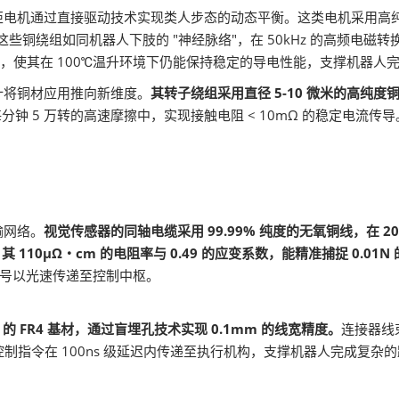
矩电机通过直接驱动技术实现类人步态的动态平衡。这类电机采用高
这些铜绕组如同机器人下肢的 "神经脉络"，在 50kHz 的高频电磁
特性，使其在 100℃温升环境下仍能保持稳定的导电性能，支撑机器人完
计将铜材应用推向新维度。
其转子绕组采用直径 5-10 微米的高纯度铜
分钟 5 万转的高速摩擦中，实现接触电阻 < 10mΩ 的稳定电流传
。
输网络。
视觉传感器的同轴电缆采用 99.99% 纯度的无氧铜线，在 20G
 110μΩ・cm 的电阻率与 0.49 的应变系数，能精准捕捉 0.01
信号以光速传递至控制中枢。
m 的 FR4 基材，通过盲埋孔技术实现 0.1mm 的线宽精度。
连接器线束
控制指令在 100ns 级延迟内传递至执行机构，支撑机器人完成复杂