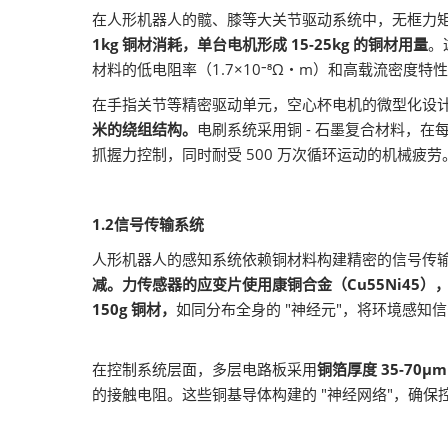
在人形机器人的髋、膝等大关节驱动系统中，无框力
1kg 铜材消耗，单台电机形成 15-25kg 的铜材用量
。
材料的低电阻率（1.7×10⁻⁸Ω・m）和高载流密度
在手指关节等精密驱动单元，空心杯电机的微型化设
米的绕组结构。
电刷系统采用铜 - 石墨复合材料，在每
抓握力控制，同时耐受 500 万次循环运动的机械疲劳
1.2信号传输系统
人形机器人的感知系统依赖铜材料构建精密的信号传
减。力传感器的应变片使用康铜合金（Cu55Ni45），其
150g 铜材，
如同分布全身的 "神经元"，将环境感知
在控制系统层面，多层电路板采用
铜箔厚度 35-70μ
的接触电阻。这些铜基导体构建的 "神经网络"，确保