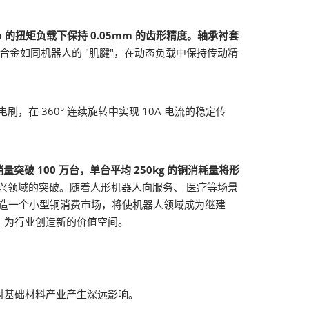
・m 的扭矩负载下保持 0.05mm 的齿形精度。轴承衬套
合金如同机器人的 "肌腱"，在动态负载中保持传动精
，在 360° 连续旋转中实现 10A 电流的稳定传
量突破 100 万台，单台平均 250kg 的铜消耗量将形
兴领域的突破。随着人形机器人向服务、 医疗等场景
造一个小型铜消费市场，将使机器人领域成为继建
，为行业创造新的价值空间。
对基础材料产业产生深远影响。