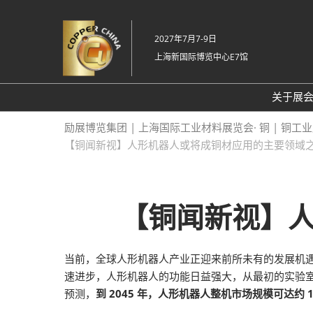
直
接
2027年7月7-9日
跳
上海新国际博览中心E7馆
转
至
内
关于展
容
关
励展博览集团 | 上海国际工业材料展览会· 铜 | 铜工
【铜闻新视】人形机器人或将成铜材应用的主要领域
20
常
【铜闻新视】
当前，全球人形机器人产业正迎来前所未有的发展机
速进步，人形机器人的功能日益强大，从最初的实验室
预测，
到 2045 年，人形机器人整机市场规模可达约 