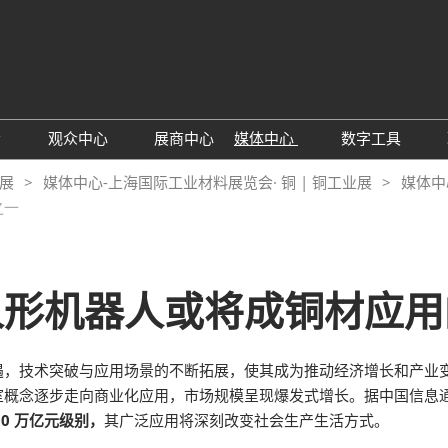
中文
Engli
会
观众中心
展商中心
媒体中心
数字工具
于展会
观众增值服务
行业资讯动态
励展通
业展
媒体中心-上海国际工业材料展览会· 铜 | 铜工业展
媒体中
之一
25年展后报告
TAP特邀买家
RX Digital 
见问题解答
人形机器人或将成铜材应用
遇，技术突破与应用场景的不断拓展，使其成为推动经济增长和产业
概念逐步走向商业化应用，市场规模呈现爆发式增长。据中国信息通信
10 万亿元级别，
其广泛应用将深刻改变社会生产生活方式。