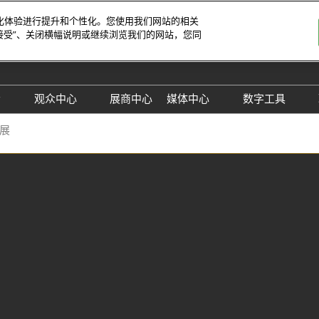
字化体验进行提升和个性化。您使用我们网站的相关
接受”、关闭横幅说明或继续浏览我们的网站，您同
中文
Engli
会
观众中心
展商中心
媒体中心
数字工具
于展会
观众增值服务
行业资讯动态
励展通
业展
25年展后报告
TAP特邀买家
RX Digital 
见问题解答