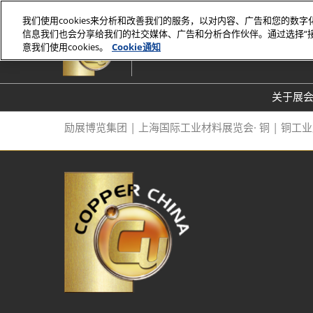
直
我们使用cookies来分析和改善我们的服务，以对内容、广告和您的数
接
信息我们也会分享给我们的社交媒体、广告和分析合作伙伴。通过选择“
2027年7月7-9日
跳
意我们使用cookies。
Cookie通知
上海新国际博览中心E7馆
转
至
内
关于展
容
关
励展博览集团 | 上海国际工业材料展览会· 铜 | 铜工
20
常