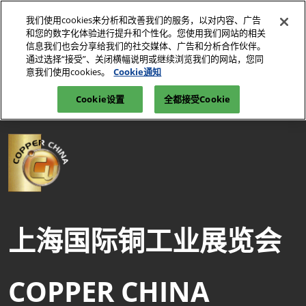
直
我们使用cookies来分析和改善我们的服务，以对内容、广告
接
和您的数字化体验进行提升和个性化。您使用我们网站的相关
跳
信息我们也会分享给我们的社交媒体、广告和分析合作伙伴。
2027年7月7-9日
我要参观>>
立即订阅
转
通过选择“接受”、关闭横幅说明或继续浏览我们的网站，您同
上海新国际博览中心E7馆
意我们使用cookies。
Cookie通知
至
励展博览集团 | 上海国际工业材料展览会· 铜 | 铜工业展
内
Cookie设置
全都接受Cookie
容
上海国际铜工业展览会
COPPER CHINA