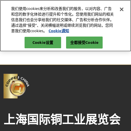
直
我们使用cookies来分析和改善我们的服务，以对内容、广告
接
和您的数字化体验进行提升和个性化。您使用我们网站的相关
跳
信息我们也会分享给我们的社交媒体、广告和分析合作伙伴。
2027年7月7-9日
我要参观>>
立即订阅
转
通过选择“接受”、关闭横幅说明或继续浏览我们的网站，您同
上海新国际博览中心E7馆
意我们使用cookies。
Cookie通知
至
励展博览集团 | 上海国际工业材料展览会· 铜 | 铜工业展
内
Cookie设置
全都接受Cookie
Artist Detail
容
上海国际铜工业展览会